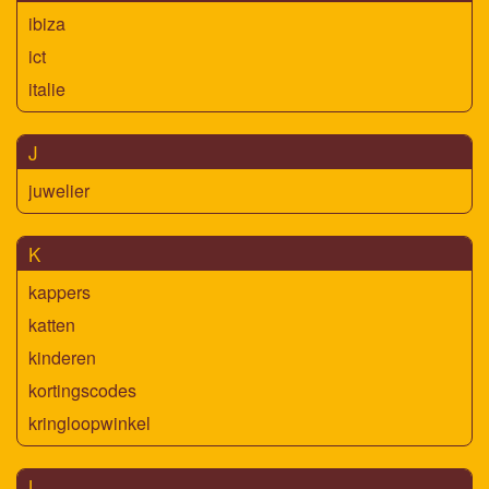
ibiza
ict
italie
J
juwelier
K
kappers
katten
kinderen
kortingscodes
kringloopwinkel
L