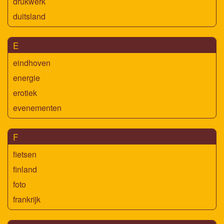
drukwerk
duitsland
E
eindhoven
energie
erotiek
evenementen
F
fietsen
finland
foto
frankrijk