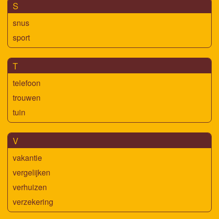
S
snus
sport
T
telefoon
trouwen
tuin
V
vakantie
vergelijken
verhuizen
verzekering