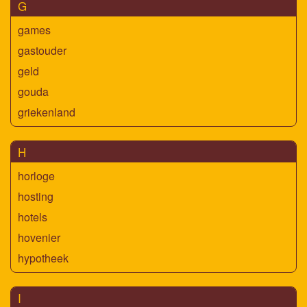
G
games
gastouder
geld
gouda
griekenland
H
horloge
hosting
hotels
hovenier
hypotheek
I