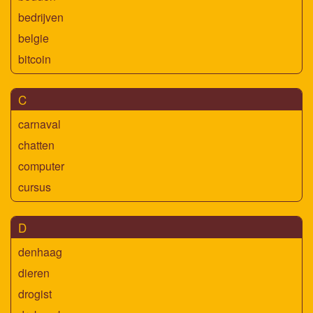
bedrijven
belgie
bitcoin
C
carnaval
chatten
computer
cursus
D
denhaag
dieren
drogist