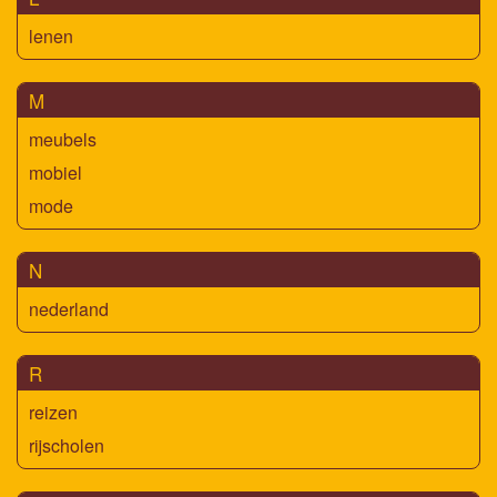
lenen
M
meubels
mobiel
mode
N
nederland
R
reizen
rijscholen